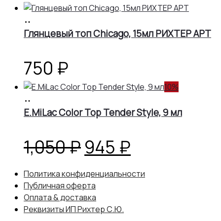
В
корзину
Глянцевый топ Chicago, 15мл РИХТЕР АРТ
750
₽
10%
В
корзину
E.MiLac Color Top Tender Style, 9 мл
Первоначальная
Текущая
1,050
₽
945
₽
цена
цена:
Политика конфиденциальности
Публичная оферта
составляла
945 ₽.
Оплата & доставка
Реквизиты ИП Рихтер С.Ю.