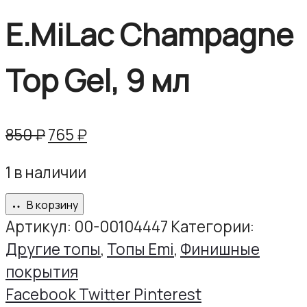
E.MiLac Champagne
Top Gel, 9 мл
Первоначальная
Текущая
850
₽
765
₽
цена
цена:
1 в наличии
составляла
765 ₽.
850 ₽.
В корзину
Артикул:
00-00104447
Категории:
Другие топы
,
Топы Emi
,
Финишные
покрытия
Share
Facebook
Twitter
Pinterest