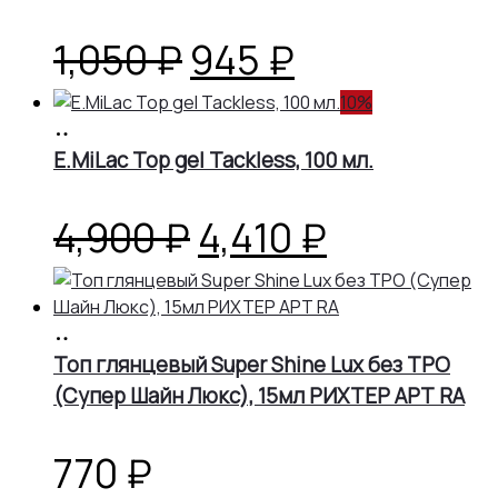
Первоначальная
Текущая
1,050
₽
945
₽
цена
цена:
10%
В
корзину
E.MiLac Top gel Tackless, 100 мл.
составляла
945 ₽.
1,050 ₽.
Первоначальна
Текущая
4,900
₽
4,410
₽
цена
цена:
В
составляла
4,410 ₽.
корзину
Топ глянцевый Super Shine Lux без TPO
(Супер Шайн Люкс), 15мл РИХТЕР АРТ RA
4,900 ₽.
770
₽