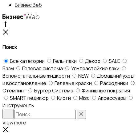
1,050 ₽.
Бизнес Веб
Go
to
Close
top
Поиск
Все категории
Гель-лаки
Декор
SALE
Базы
Гелевая система
Ультрастойкие лаки
Вспомогательные жидкости
NEW
Домашний уход
и восстановление
Гелевые краски
Расходники
Стемпинг
Бургер Система
Финишные покрытия
SMART педикюр
Кисти
Misc
Аксессуары
Инструменты
Search
Reset
View more
Close