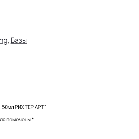
ng
,
Базы
, 50мл РИХТЕР АРТ”
оля помечены
*