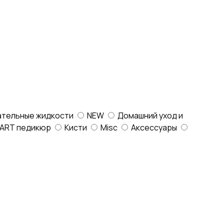
ательные жидкости
NEW
Домашний уход и
ART педикюр
Кисти
Misc
Аксессуары