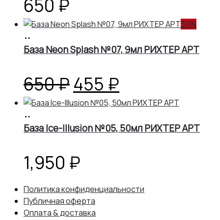
650 ₽.
650
₽
30%
В
корзину
База Neon Splash №07, 9мл РИХТЕР АРТ
Первоначальная
Текущая
650
₽
455
₽
цена
цена:
В
корзину
База Ice-Illusion №05, 50мл РИХТЕР АРТ
составляла
455 ₽.
650 ₽.
1,950
₽
Политика конфиденциальности
Публичная оферта
Оплата & доставка