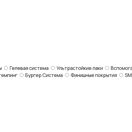
ы
Гелевая система
Ультрастойкие лаки
Вспомог
темпинг
Бургер Система
Финишные покрытия
SM