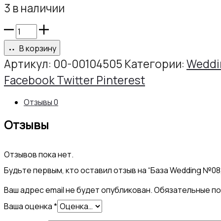
3 в наличии
Количество
товара
В корзину
База
Артикул:
00-00104505
Категории:
Weddi
Wedding
Share
Facebook
Twitter
Pinterest
№08,
Отзывы
0
50мл
Отзывы
РИХТЕР
АРТ
Отзывов пока нет.
Будьте первым, кто оставил отзыв на “База Wedding №08
Ваш адрес email не будет опубликован.
Обязательные п
Ваша оценка
*