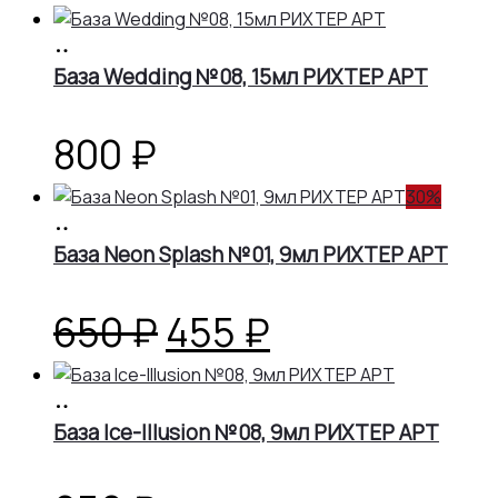
В
корзину
База Wedding №08, 15мл РИХТЕР АРТ
800
₽
30%
В
корзину
База Neon Splash №01, 9мл РИХТЕР АРТ
Первоначальная
Текущая
650
₽
455
₽
цена
цена:
В
корзину
База Ice-Illusion №08, 9мл РИХТЕР АРТ
составляла
455 ₽.