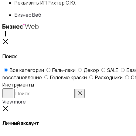
Реквизиты ИП Рихтер С.Ю.
Бизнес Веб
Go
to
Close
top
Поиск
Все категории
Гель-лаки
Декор
SALE
Баз
восстановление
Гелевые краски
Расходники
С
Инструменты
Search
Reset
View more
Close
Личный аккаунт