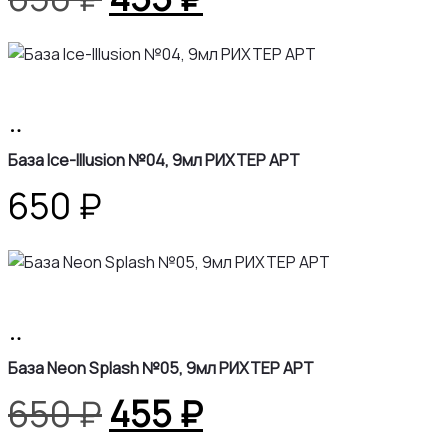
цена
цена:
составляла
455 ₽.
В
650 ₽.
корзину
База Ice-Illusion №04, 9мл РИХТЕР АРТ
650
₽
В
корзину
База Neon Splash №05, 9мл РИХТЕР АРТ
Первоначальная
Текущая
650
₽
455
₽