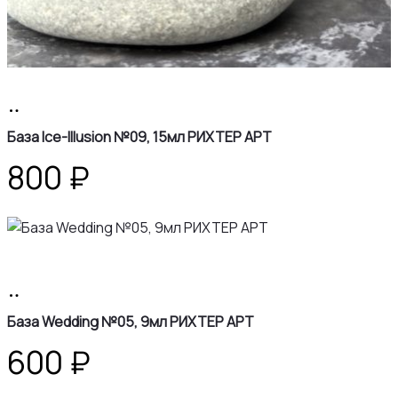
В
корзину
База Ice-Illusion №09, 15мл РИХТЕР АРТ
800
₽
В
корзину
База Wedding №05, 9мл РИХТЕР АРТ
600
₽