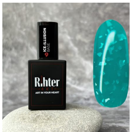
цена
цена:
составляла
455 ₽.
650 ₽.