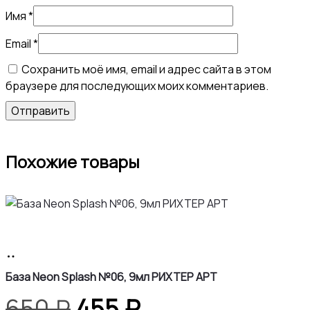
Имя
*
Email
*
Сохранить моё имя, email и адрес сайта в этом
браузере для последующих моих комментариев.
Похожие товары
В
корзину
База Neon Splash №06, 9мл РИХТЕР АРТ
Первоначальная
Текущая
650
₽
455
₽