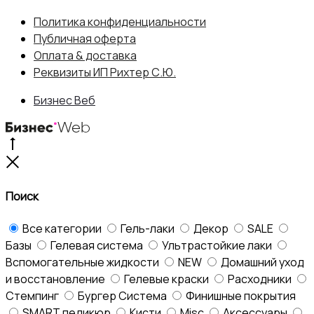
Политика конфиденциальности
Публичная оферта
Оплата & доставка
Реквизиты ИП Рихтер С.Ю.
Бизнес Веб
Go
to
Close
top
Поиск
Все категории
Гель-лаки
Декор
SALE
Базы
Гелевая система
Ультрастойкие лаки
Вспомогательные жидкости
NEW
Домашний уход
и восстановление
Гелевые краски
Расходники
Стемпинг
Бургер Система
Финишные покрытия
SMART педикюр
Кисти
Misc
Аксессуары