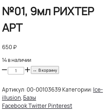
№01, 9мл РИХТЕР
АРТ
650
₽
14 в наличии
Количество
В корзину
товара
База
Артикул:
00-00103639
Категории:
Ice-
Ice-
illusion
,
Базы
Illusion
Share
Facebook
Twitter
Pinterest