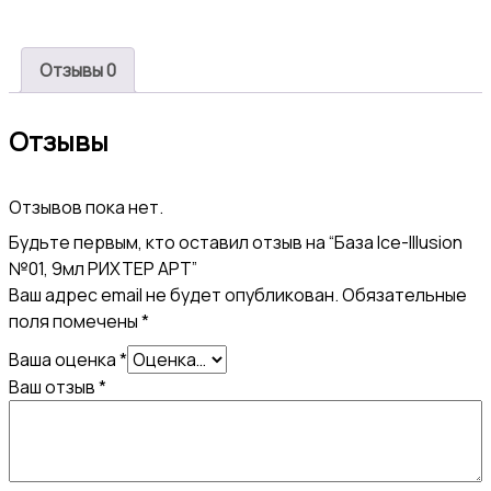
№01,
9мл
РИХТЕР
Отзывы
0
АРТ
Отзывы
Отзывов пока нет.
Будьте первым, кто оставил отзыв на “База Ice-Illusion
№01, 9мл РИХТЕР АРТ”
Ваш адрес email не будет опубликован.
Обязательные
поля помечены
*
Ваша оценка
*
Ваш отзыв
*