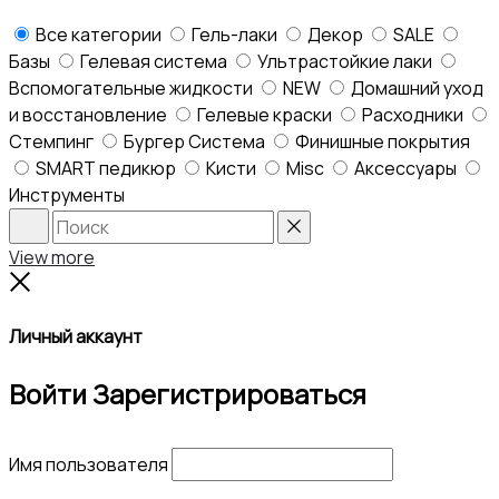
Все категории
Гель-лаки
Декор
SALE
Базы
Гелевая система
Ультрастойкие лаки
Вспомогательные жидкости
NEW
Домашний уход
и восстановление
Гелевые краски
Расходники
Стемпинг
Бургер Система
Финишные покрытия
SMART педикюр
Кисти
Misc
Аксессуары
Инструменты
Search
Reset
View more
Close
Личный аккаунт
Войти
Зарегистрироваться
Имя пользователя