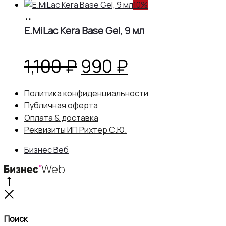
10%
В
корзину
E.MiLac Kera Base Gel, 9 мл
Первоначальная
Текущая
1,100
₽
990
₽
цена
цена:
Политика конфиденциальности
Публичная оферта
составляла
990 ₽.
Оплата & доставка
Реквизиты ИП Рихтер С.Ю.
1,100 ₽.
Бизнес Веб
Go
to
Close
top
Поиск