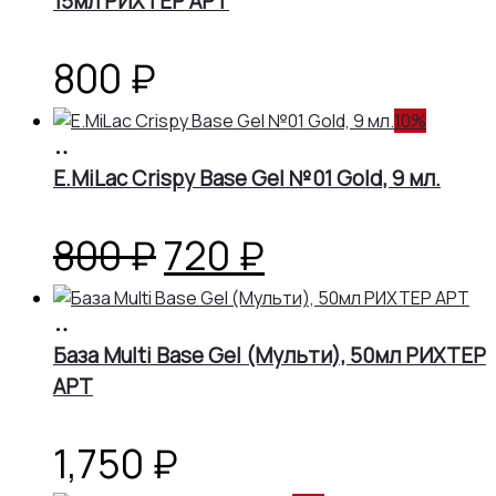
15мл РИХТЕР АРТ
800
₽
10%
В
корзину
E.MiLac Crispy Base Gel №01 Gold, 9 мл.
Первоначальная
Текущая
800
₽
720
₽
цена
цена:
В
корзину
База Multi Base Gel (Мульти), 50мл РИХТЕР
составляла
720 ₽.
АРТ
800 ₽.
1,750
₽