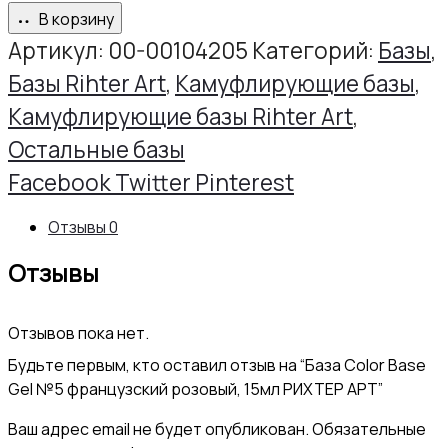
товара
В корзину
База
Артикул:
00-00104205
Категорий:
Базы
,
Color
Базы Rihter Art
,
Камуфлирующие базы
,
Base
Камуфлирующие базы Rihter Art
,
Gel
Остальные базы
№5
Share
Facebook
Twitter
Pinterest
французский
Отзывы
0
розовый,
Отзывы
15мл
РИХТЕР
Отзывов пока нет.
АРТ
Будьте первым, кто оставил отзыв на “База Color Base
Gel №5 французский розовый, 15мл РИХТЕР АРТ”
Ваш адрес email не будет опубликован.
Обязательные