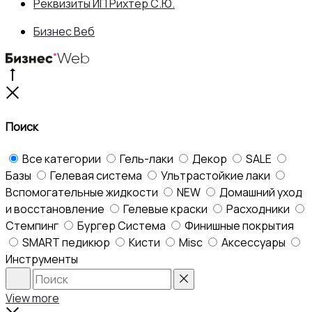
Реквизиты ИП Рихтер С.Ю.
Бизнес Веб
Go
to
Close
top
Поиск
Все категории
Гель-лаки
Декор
SALE
Базы
Гелевая система
Ультрастойкие лаки
Вспомогательные жидкости
NEW
Домашний уход
и восстановление
Гелевые краски
Расходники
Стемпинг
Бургер Система
Финишные покрытия
SMART педикюр
Кисти
Misc
Аксессуары
Инструменты
Search
Reset
View more