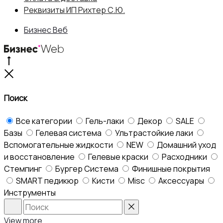
Реквизиты ИП Рихтер С.Ю.
Бизнес Веб
Go
to
Close
top
Поиск
Все категории
Гель-лаки
Декор
SALE
Базы
Гелевая система
Ультрастойкие лаки
Вспомогательные жидкости
NEW
Домашний уход
и восстановление
Гелевые краски
Расходники
Стемпинг
Бургер Система
Финишные покрытия
SMART педикюр
Кисти
Misc
Аксессуары
Инструменты
Search
Reset
View more