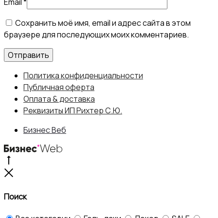
Email
*
Сохранить моё имя, email и адрес сайта в этом
браузере для последующих моих комментариев.
Политика конфиденциальности
Публичная оферта
Оплата & доставка
Реквизиты ИП Рихтер С.Ю.
Бизнес Веб
Go
to
Close
top
Поиск