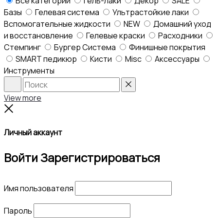
Все категории
Гель-лаки
Декор
SALE
Базы
Гелевая система
Ультрастойкие лаки
Вспомогательные жидкости
NEW
Домашний уход
и восстановление
Гелевые краски
Расходники
Стемпинг
Бургер Система
Финишные покрытия
SMART педикюр
Кисти
Misc
Аксессуары
Инструменты
Search
Reset
View more
Close
Личный аккаунт
Войти
Зарегистрироваться
Имя пользователя
Пароль