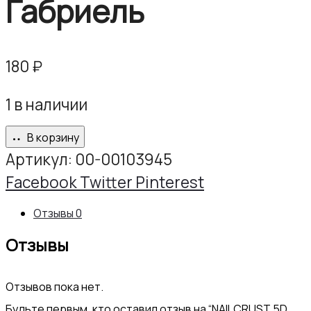
Габриель
180
₽
1 в наличии
В корзину
Артикул:
00-00103945
Share
Facebook
Twitter
Pinterest
Отзывы
0
Отзывы
Отзывов пока нет.
Будьте первым, кто оставил отзыв на “NAILCRUST 5D