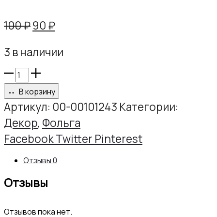
Первоначальная
Текущая
100
₽
90
₽
цена
цена:
3 в наличии
составляла
90 ₽.
100 ₽.
Количество
товара
В корзину
Фольга
Артикул:
00-00101243
Категории:
глянцевая
Декор
,
Фольга
Розовая
Share
Facebook
Twitter
Pinterest
1,5
Отзывы
0
м.
Отзывы
Отзывов пока нет.