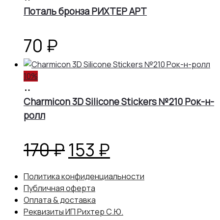
корзину
Поталь бронза РИХТЕР АРТ
составляла
153 ₽.
170 ₽.
70
₽
10%
В
корзину
Charmicon 3D Silicone Stickers №210 Рок-н-
ролл
Первоначальная
Текущая
170
₽
153
₽
цена
цена:
Политика конфиденциальности
Публичная оферта
составляла
153 ₽.
Оплата & доставка
Реквизиты ИП Рихтер С.Ю.