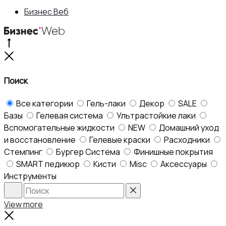
170 ₽.
Бизнес Веб
Go
to
Close
top
Поиск
Все категории
Гель-лаки
Декор
SALE
Базы
Гелевая система
Ультрастойкие лаки
Вспомогательные жидкости
NEW
Домашний уход
и восстановление
Гелевые краски
Расходники
Стемпинг
Бургер Система
Финишные покрытия
SMART педикюр
Кисти
Misc
Аксессуары
Инструменты
Search
Reset
View more
Close