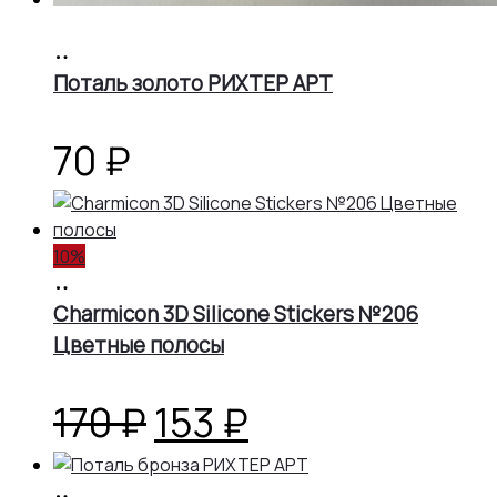
В
корзину
Поталь золото РИХТЕР АРТ
70
₽
10%
В
корзину
Charmicon 3D Silicone Stickers №206
Цветные полосы
Первоначальная
Текущая
170
₽
153
₽
цена
цена:
В