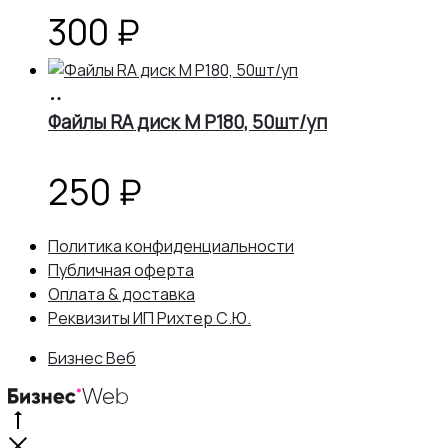
300
₽
В
корзину
Файлы RA диск M Р180, 50шт/уп
250
₽
Политика конфиденциальности
Публичная оферта
Оплата & доставка
Реквизиты ИП Рихтер С.Ю.
Бизнес Веб
Go
to
Close