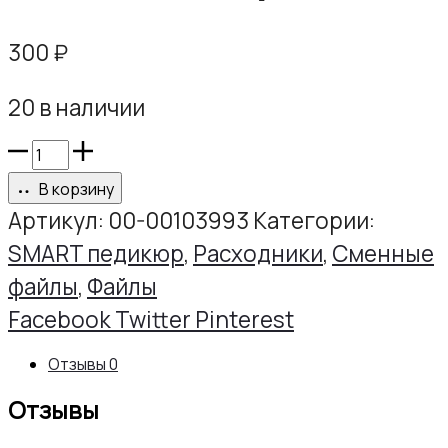
300
₽
20 в наличии
Количество
товара
В корзину
Файлы
Артикул:
00-00103993
Категории:
RA
SMART педикюр
,
Расходники
,
Сменные
диск
файлы
,
Файлы
L
Share
Facebook
Twitter
Pinterest
Р180,
Отзывы
0
50шт/
Отзывы
уп