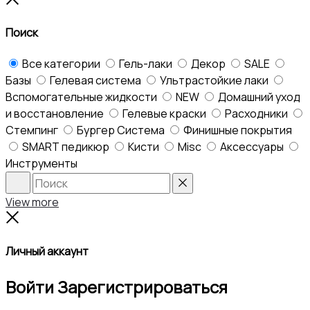
top
Поиск
Все категории
Гель-лаки
Декор
SALE
Базы
Гелевая система
Ультрастойкие лаки
Вспомогательные жидкости
NEW
Домашний уход
и восстановление
Гелевые краски
Расходники
Стемпинг
Бургер Система
Финишные покрытия
SMART педикюр
Кисти
Misc
Аксессуары
Инструменты
Search
Reset
View more
Close
Личный аккаунт
Войти
Зарегистрироваться