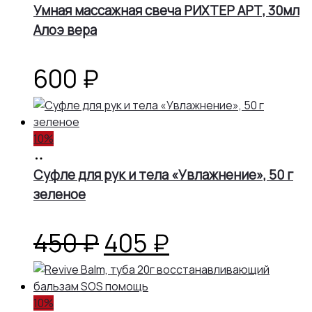
составляла
405 ₽.
корзину
Умная массажная свеча РИХТЕР АРТ, 30мл
Алоэ вера
450 ₽.
600
₽
10%
В
корзину
Суфле для рук и тела «Увлажнение», 50 г
зеленое
Первоначальная
Текущая
450
₽
405
₽
цена
цена:
10%