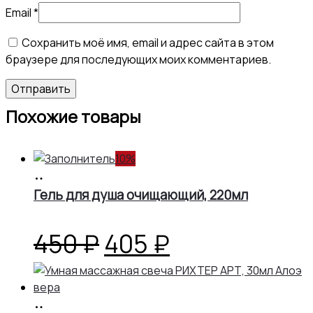
Email
*
Сохранить моё имя, email и адрес сайта в этом
браузере для последующих моих комментариев.
Похожие товары
10%
В
корзину
Гель для душа очищающий, 220мл
Первоначальная
Текущая
450
₽
405
₽
цена
цена:
В