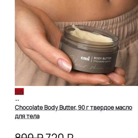
10%
В
корзину
Chocolate Body Butter, 90 г твердое масло
для тела
Первоначальная
Текущая
800
₽
720
₽