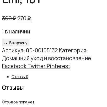
Первоначальная
Текущая
300
₽
270
₽
цена
цена:
1 в наличии
составляла
270 ₽.
300 ₽.
В корзину
Артикул:
00-00105132
Категория:
Домашний уход и восстановление
Share
Facebook
Twitter
Pinterest
Отзывы
0
Отзывы
Отзывов пока нет.