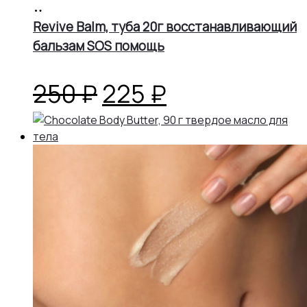
составляла
405 ₽.
В
корзину
Revive Balm, туба 20г восстанавливающий
450 ₽.
бальзам SOS помощь
Первоначальная
Текущая
250
₽
225
₽
цена
цена:
составляла
225 ₽.
250 ₽.