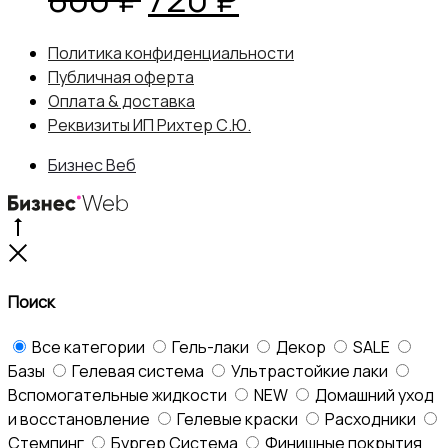
цена
цена:
Политика конфиденциальности
Публичная оферта
составляла
720 ₽.
Оплата & доставка
Реквизиты ИП Рихтер С.Ю.
800 ₽.
Бизнес Веб
Go
to
Close
top
Поиск
Все категории
Гель-лаки
Декор
SALE
Базы
Гелевая система
Ультрастойкие лаки
Вспомогательные жидкости
NEW
Домашний уход
и восстановление
Гелевые краски
Расходники
Стемпинг
Бургер Система
Финишные покрытия