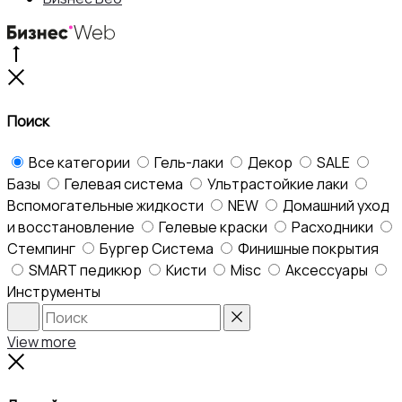
Go
to
Close
top
Поиск
Все категории
Гель-лаки
Декор
SALE
Базы
Гелевая система
Ультрастойкие лаки
Вспомогательные жидкости
NEW
Домашний уход
и восстановление
Гелевые краски
Расходники
Стемпинг
Бургер Система
Финишные покрытия
SMART педикюр
Кисти
Misc
Аксессуары
Инструменты
Search
Reset
View more
Close